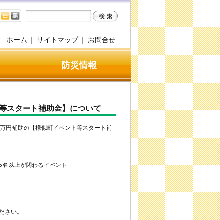
ホーム
｜
サイトマップ
｜
お問合せ
防災情報
等スタート補助金】について
0万円補助の【様似町イベント等スタート補
5名以上が関わるイベント
ださい。