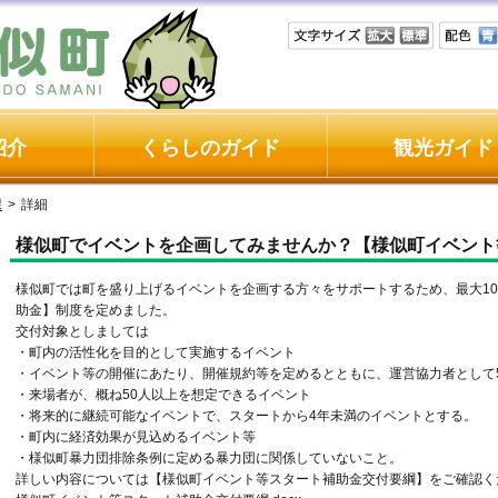
紹介
くらしのガイド
観光ガイド
課
>
詳細
様似町でイベントを企画してみませんか？【様似町イベント
様似町では町を盛り上げるイベントを企画する方々をサポートするため、最大1
助金】制度を定めました。
交付対象としましては
・町内の活性化を目的として実施するイベント
・イベント等の開催にあたり、開催規約等を定めるとともに、運営協力者として
・来場者が、概ね50人以上を想定できるイベント
・将来的に継続可能なイベントで、スタートから4年未満のイベントとする。
・町内に経済効果が見込めるイベント等
・様似町暴力団排除条例に定める暴力団に関係していないこと。
詳しい内容については【様似町イベント等スタート補助金交付要綱】をご確認く