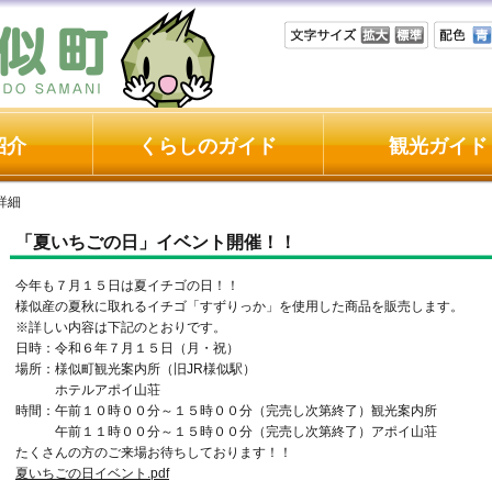
紹介
くらしのガイド
観光ガイド
詳細
「夏いちごの日」イベント開催！！
今年も７月１５日は夏イチゴの日！！
様似産の夏秋に取れるイチゴ「すずりっか」を使用した商品を販売します。
※詳しい内容は下記のとおりです。
日時：令和６年７月１５日（月・祝）
場所：様似町観光案内所（旧JR様似駅）
ホテルアポイ山荘
時間：午前１０時００分～１５時００分（完売し次第終了）観光案内所
午前１１時００分～１５時００分（完売し次第終了）アポイ山荘
たくさんの方のご来場お待ちしております！！
夏いちごの日イベント.pdf