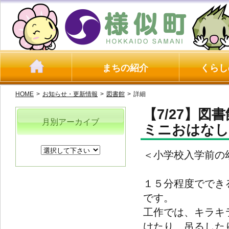
まちの紹介
くらし
HOME
>
お知らせ・更新情報
>
図書館
>
詳細
【7/27】
月別アーカイブ
ミニおはなし
＜小学校入学前の
１５分程度ででき
です。
工作では、キラキ
けたり、吊るした