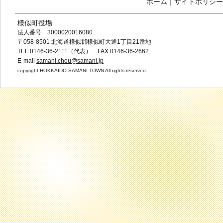
ホーム
｜
サイトポリシー
様似町役場
法人番号 3000020016080
〒058-8501 北海道様似郡様似町大通1丁目21番地
TEL 0146-36-2111（代表） FAX 0146-36-2662
E-mail
samani.chou@samani.jp
copyright HOKKAIDO SAMANI TOWN All rights reserved.