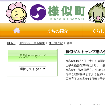
まちの紹介
くらし
HOME
>
お知らせ・更新情報
>
商工観光課
>
詳細
様似ダムキャンプ場の
月別アーカイブ
令和5年10月5日（土）の大
土砂の撤去作業等により、「使
令和6年4月25日現在、引き
何卒ご理解賜りますようお願い
工事完了は令和6年6月頃を予