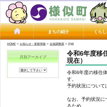
まちの紹介
くらし
HOME
>
お知らせ・更新情報
>
企画調整課
>
詳細
令和6年度移住
月別アーカイブ
現在）
令和6年度の移住
す。
予約状況について
なお、予約状況に
るため、