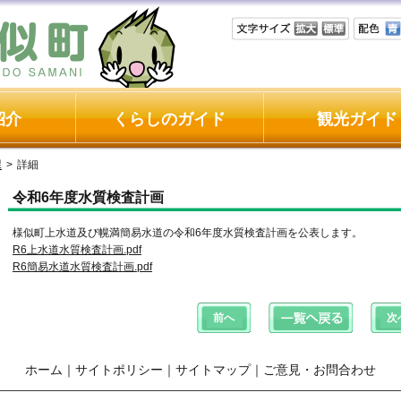
紹介
くらしのガイド
観光ガイド
課
>
詳細
令和6年度水質検査計画
様似町上水道及び幌満簡易水道の令和6年度水質検査計画を公表します。
R6上水道水質検査計画.pdf
R6簡易水道水質検査計画.pdf
ホーム
｜
サイトポリシー
｜
サイトマップ
｜
ご意見・お問合わせ