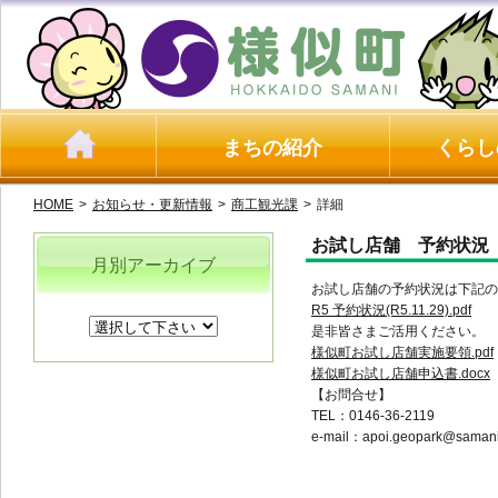
まちの紹介
くらし
HOME
>
お知らせ・更新情報
>
商工観光課
>
詳細
お試し店舗 予約状況（R5
月別アーカイブ
お試し店舗の予約状況は下記の
R5 予約状況(R5.11.29).pdf
是非皆さまご活用ください。
様似町お試し店舗実施要領.pdf
様似町お試し店舗申込書.docx
【お問合せ】
TEL：0146-36-2119
e-mail：apoi.geopark@samani