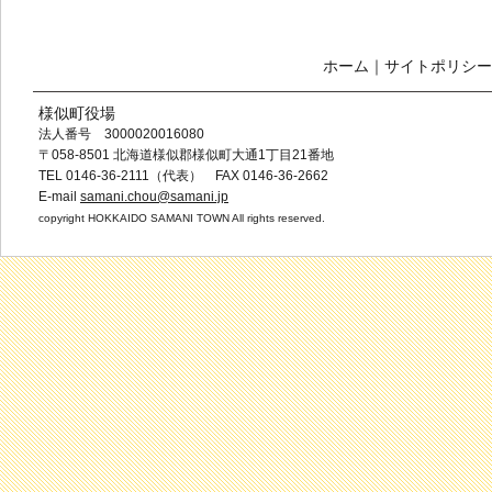
ホーム
｜
サイトポリシー
様似町役場
法人番号 3000020016080
〒058-8501 北海道様似郡様似町大通1丁目21番地
TEL 0146-36-2111（代表） FAX 0146-36-2662
E-mail
samani.chou@samani.jp
copyright HOKKAIDO SAMANI TOWN All rights reserved.