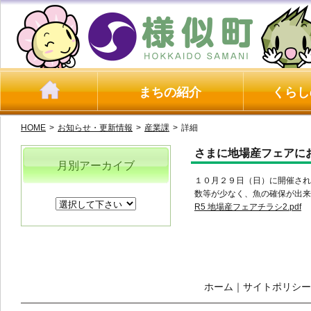
まちの紹介
くらし
HOME
>
お知らせ・更新情報
>
産業課
>
詳細
さまに地場産フェアに
月別アーカイブ
１０月２９日（日）に開催さ
数等が少なく、魚の確保が出来
R5 地場産フェアチラシ2.pdf
ホーム
｜
サイトポリシー