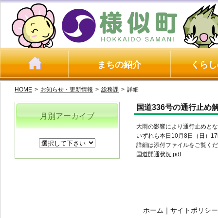
まちの紹介
くらし
HOME
>
お知らせ・更新情報
>
総務課
>
詳細
国道336号の通行止め
月別アーカイブ
大雨の影響により通行止めとな
いずれも本日10月8日（日）1
詳細は添付ファイルをご覧くだ
国道開通状況.pdf
ホーム
｜
サイトポリシー