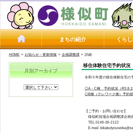
まちの紹介
くらし
HOME
>
お知らせ・更新情報
>
企画調整課
>
詳細
移住体験住宅予約状況（R
月別アーカイブ
令和５年度の移住体験住宅の
◎A・C棟 予約状況（R5.8.15
◎B棟（テレワーク棟）予約状況（R
【ご予約・お問い合わせ】
様似町役場企画調整課企画
TEL.0146-36-2122
E-mail. kikakutyouseika@sa