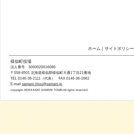
ホーム
｜
サイトポリシー
様似町役場
法人番号 3000020016080
〒058-8501 北海道様似郡様似町大通1丁目21番地
TEL 0146-36-2111（代表） FAX 0146-36-2662
E-mail
samani.chou@samani.jp
copyright HOKKAIDO SAMANI TOWN All rights reserved.