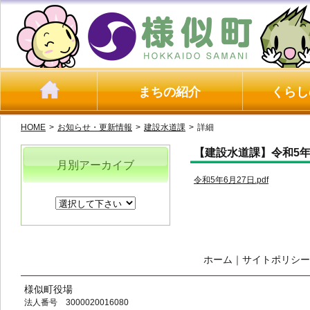
まちの紹介
くらし
HOME
>
お知らせ・更新情報
>
建設水道課
>
詳細
【建設水道課】令和5年
月別アーカイブ
令和5年6月27日.pdf
ホーム
｜
サイトポリシー
様似町役場
法人番号 3000020016080