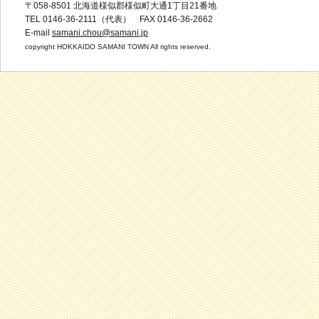
〒058-8501 北海道様似郡様似町大通1丁目21番地
TEL 0146-36-2111（代表） FAX 0146-36-2662
E-mail
samani.chou@samani.jp
copyright HOKKAIDO SAMANI TOWN All rights reserved.