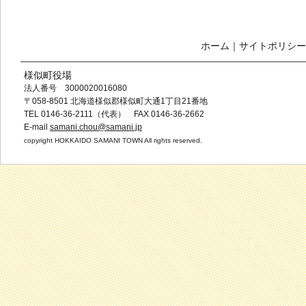
ホーム
｜
サイトポリシー
様似町役場
法人番号 3000020016080
〒058-8501 北海道様似郡様似町大通1丁目21番地
TEL 0146-36-2111（代表） FAX 0146-36-2662
E-mail
samani.chou@samani.jp
copyright HOKKAIDO SAMANI TOWN All rights reserved.