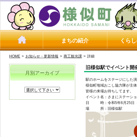
まちの紹介
くらし
HOME
>
お知らせ・更新情報
>
商工観光課
>
詳細
旧様似駅でイベント開
月別アーカイブ
駅のホームをステージにした演
様似町地域おこし協力隊が主体
皆様の来場お待ちしてます。
イベント名：さまにステーション
日 時：令和5年6月25日
場 所：旧様似駅