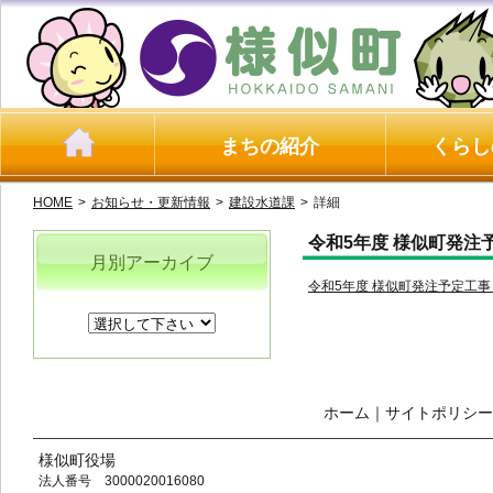
まちの紹介
くらし
HOME
>
お知らせ・更新情報
>
建設水道課
>
詳細
令和5年度 様似町発注
月別アーカイブ
令和5年度 様似町発注予定工事・
ホーム
｜
サイトポリシー
様似町役場
法人番号 3000020016080