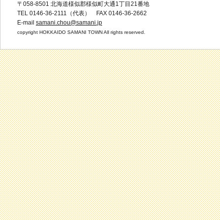
〒058-8501 北海道様似郡様似町大通1丁目21番地
TEL 0146-36-2111（代表） FAX 0146-36-2662
E-mail
samani.chou@samani.jp
copyright HOKKAIDO SAMANI TOWN All rights reserved.