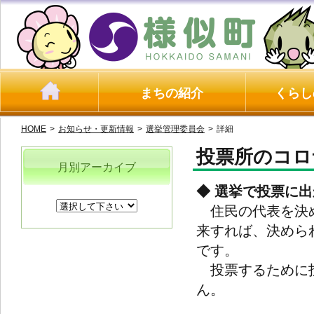
まちの紹介
くらし
HOME
>
お知らせ・更新情報
>
選挙管理委員会
>
詳細
投票所のコロ
月別アーカイブ
◆ 選挙で投票に
住民の代表を決め
来すれば、決めら
です。
投票するために投
ん。