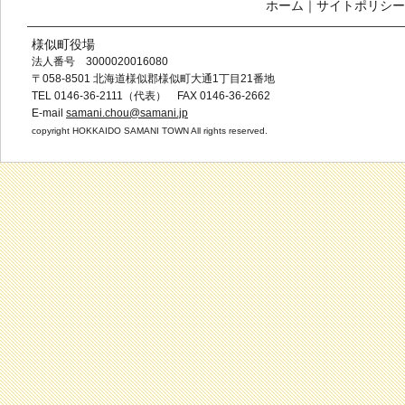
ホーム
｜
サイトポリシー
様似町役場
法人番号 3000020016080
〒058-8501 北海道様似郡様似町大通1丁目21番地
TEL 0146-36-2111（代表） FAX 0146-36-2662
E-mail
samani.chou@samani.jp
copyright HOKKAIDO SAMANI TOWN All rights reserved.