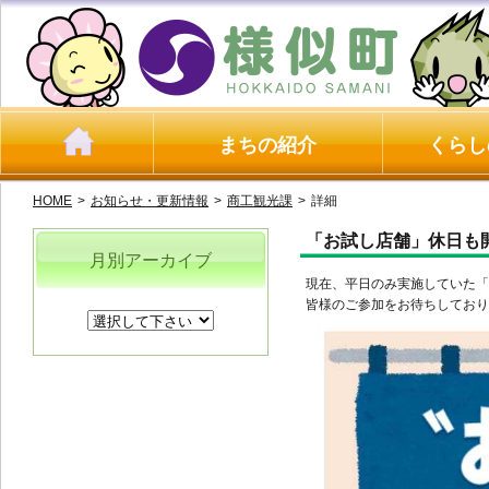
まちの紹介
くらし
HOME
>
お知らせ・更新情報
>
商工観光課
>
詳細
「お試し店舗」休日も
月別アーカイブ
現在、平日のみ実施していた「
皆様のご参加をお待ちしており