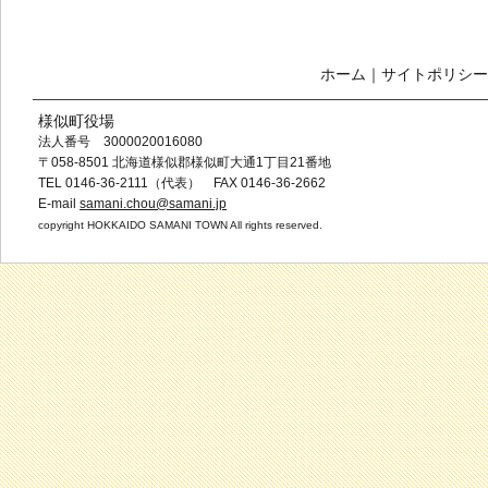
ホーム
｜
サイトポリシー
様似町役場
法人番号 3000020016080
〒058-8501 北海道様似郡様似町大通1丁目21番地
TEL 0146-36-2111（代表） FAX 0146-36-2662
E-mail
samani.chou@samani.jp
copyright HOKKAIDO SAMANI TOWN All rights reserved.