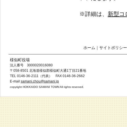
※詳細は、
新型コ
ホーム
｜
サイトポリシー
様似町役場
法人番号 3000020016080
〒058-8501 北海道様似郡様似町大通1丁目21番地
TEL 0146-36-2111（代表） FAX 0146-36-2662
E-mail
samani.chou@samani.jp
copyright HOKKAIDO SAMANI TOWN All rights reserved.