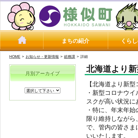
まちの紹介
くらし
HOME
>
お知らせ・更新情報
>
総務課
>
詳細
北海道より新
月別アーカイブ
【北海道より新型
・新型コロナウイ
スクが高い状況に
・特に、年末年始
限り維持しながら
で、管内の皆さま
いいたします。