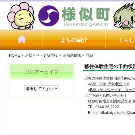
まちの紹介
くらし
HOME
>
お知らせ・更新情報
>
企画調整課
>
詳細
移住体験住宅の予約状況（
月別アーカイブ
現在の移住体験住宅の予約状況
○
A棟・C棟_予約状況.pdf
○
B棟（テレワークモニター用）
【ご予約・お問い合わせ】
様似町役場企画調整課企画係
TEL.0146-36-2122
E-mail. kikakutyouseika@sam