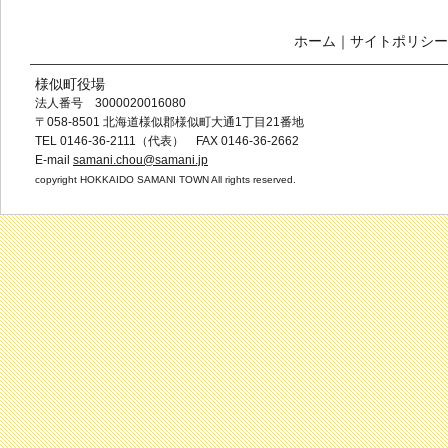
ホーム
｜
サイトポリシー
様似町役場
法人番号 3000020016080
〒058-8501 北海道様似郡様似町大通1丁目21番地
TEL 0146-36-2111（代表） FAX 0146-36-2662
E-mail
samani.chou@samani.jp
copyright HOKKAIDO SAMANI TOWN All rights reserved.