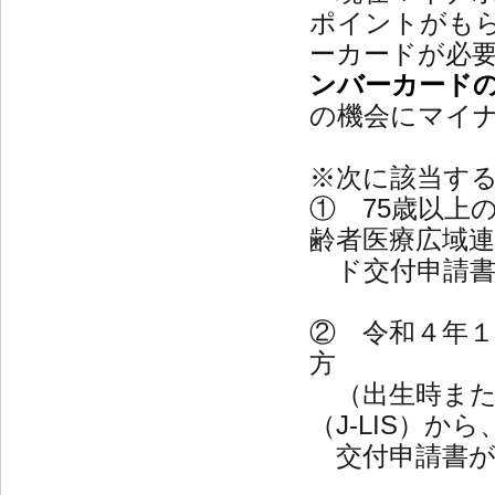
ポイントがも
ーカードが必
ンバーカード
の機会にマイ
※次に該当す
① 75歳以上
齢者医療広域
ド交付申請書
② 令和４年
方
（出生時また
（J-LIS）
交付申請書が