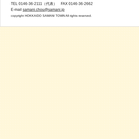
TEL 0146-36-2111（代表） FAX 0146-36-2662
E-mail
samani.chou@samani.jp
copyright HOKKAIDO SAMANI TOWN All rights reserved.