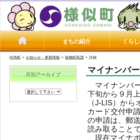
まちの紹介
くらし
HOME
>
お知らせ・更新情報
>
税務町民課
>
詳細
マイナンバー
月別アーカイブ
マイナンバー
下旬から９月
（J-LIS）から
カード
交付申
の申請は、郵
読み取ること
現在マイナポ