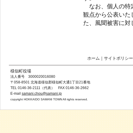
なお、個人の特定
観点から公表いた
た、風聞被害に対
ホーム
｜
サイトポリシー
様似町役場
法人番号 3000020016080
〒058-8501 北海道様似郡様似町大通1丁目21番地
TEL 0146-36-2111（代表） FAX 0146-36-2662
E-mail
samani.chou@samani.jp
copyright HOKKAIDO SAMANI TOWN All rights reserved.