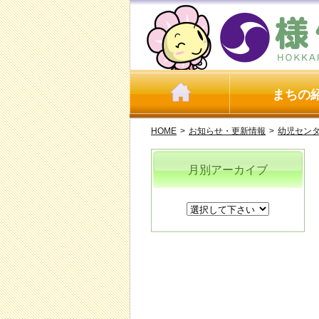
まちの
HOME
>
お知らせ・更新情報
>
幼児セン
月別アーカイブ