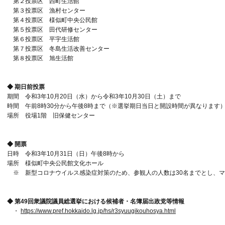
第２投票区 西町生活館
第３投票区 漁村センター
第４投票区 様似町中央公民館
第５投票区 田代研修センター
第６投票区 平宇生活館
第７投票区 冬島生活改善センター
第８投票区 旭生活館
◆ 期日前投票
期間 令和3年10月20日（水）から令和3年10月30日（土）まで
時間 午前8時30分から午後8時まで（※選挙期日当日と開設時間が異なります
場所 役場1階 旧保健センター
◆ 開票
日時 令和3年10月31日（日）午後8時から
場所 様似町中央公民館文化ホール
※ 新型コロナウイルス感染症対策のため、参観人の人数は30名までとし、マ
◆ 第49回衆議院議員総選挙における候補者・名簿届出政党等情報
・
https://www.pref.hokkaido.lg.jp/hs/r3syuugikouhosya.html