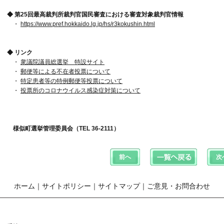
◆ 第25回最高裁判所裁判官国民審査における審査対象裁判官情報
・
https://www.pref.hokkaido.lg.jp/hs/r3kokushin.html
◆ リンク
・
衆議院議員総選挙 特設サイト
・
郵便等による不在者投票について
・
特定患者等の特例郵便等投票について
・
投票所のコロナウイルス感染症対策について
様似町選挙管理委員会（TEL 36-2111）
ホーム
｜
サイトポリシー
｜
サイトマップ
｜
ご意見・お問合わせ