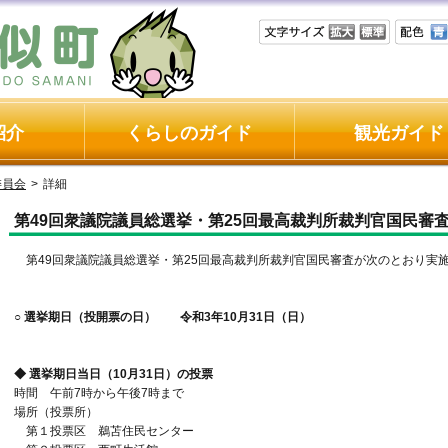
紹介
くらしのガイド
観光ガイド
委員会
>
詳細
第49回衆議院議員総選挙・第25回最高裁判所裁判官国民審
第49回衆議院議員総選挙・第25回最高裁判所裁判官国民審査が次のとおり実
○ 選挙期日（投開票の日） 令和3年10月31日（日）
◆ 選挙期日当日（10月31日）の投票
時間 午前7時から午後7時まで
場所（投票所）
第１投票区 鵜苫住民センター