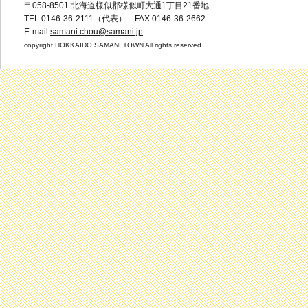
〒058-8501 北海道様似郡様似町大通1丁目21番地
TEL 0146-36-2111（代表） FAX 0146-36-2662
E-mail
samani.chou@samani.jp
copyright HOKKAIDO SAMANI TOWN All rights reserved.