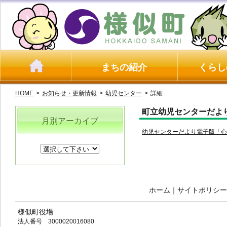
まちの紹介
くらし
HOME
>
お知らせ・更新情報
>
幼児センター
>
詳細
町立幼児センターだよ
月別アーカイブ
幼児センターだより電子版「心の
ホーム
｜
サイトポリシー
様似町役場
法人番号 3000020016080