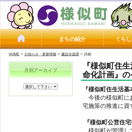
まちの紹介
くらし
HOME
>
お知らせ・更新情報
>
建設水道課
>
詳細
『様似町住生
月別アーカイブ
命化計画』の
『様似町住生活基
今後の様似町にお
宅施策の推進に資
『様似町公営住宅
様似町が管理して