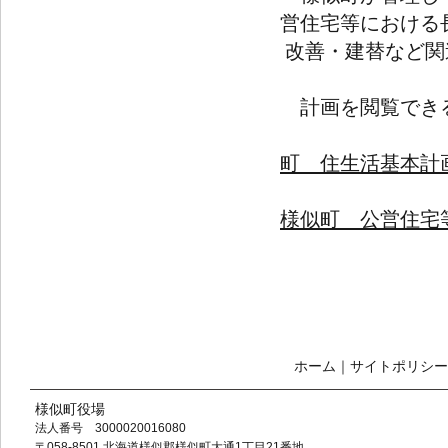
営住宅等における
改善・建替など関
計画を閲覧でき
・町
町 住生活基本計画.
様似町 公営住宅等
ホーム
｜
サイトポリシー
様似町役場
法人番号 3000020016080
〒058-8501 北海道様似郡様似町大通1丁目21番地