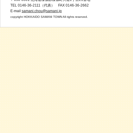
TEL 0146-36-2111（代表） FAX 0146-36-2662
E-mail
samani.chou@samani.jp
copyright HOKKAIDO SAMANI TOWN All rights reserved.