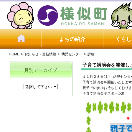
まちの紹介
くらし
HOME
>
お知らせ・更新情報
>
幼児センター
>
詳細
子育て講演会を開催し
月別アーカイブ
１１月２８日(土) 幼児センタ
子育て講演会を開催いたします
親子での参加お待ちしておりま
子育て講演会ポスター.pdf