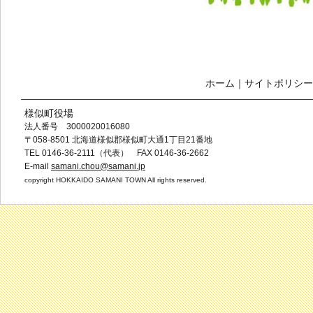
ホーム
｜
サイトポリシー
様似町役場
法人番号 3000020016080
〒058-8501 北海道様似郡様似町大通1丁目21番地
TEL 0146-36-2111（代表） FAX 0146-36-2662
E-mail
samani.chou@samani.jp
copyright HOKKAIDO SAMANI TOWN All rights reserved.