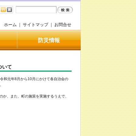
ホーム
｜
サイトマップ
｜
お問合せ
防災情報
ついて
令和元年8月から10月にかけて各自治会の
。
のか、また、町の施策を実施するうえで、