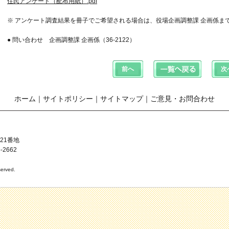
住民アンケート（配布用紙）.pdf
※ アンケート調査結果を冊子でご希望される場合は、役場企画調整課 企画係ま
● 問い合わせ 企画調整課 企画係（36-2122）
ホーム
｜
サイトポリシー
｜
サイトマップ
｜
ご意見・お問合わせ
21番地
-2662
erved.