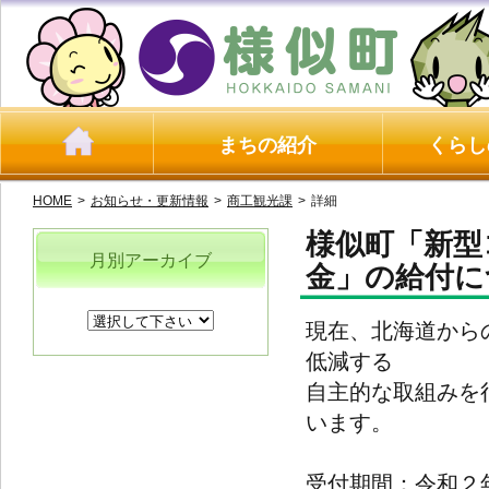
まちの紹介
くらし
HOME
>
お知らせ・更新情報
>
商工観光課
>
詳細
様似町「新型
月別アーカイブ
金」の給付に
現在、北海道から
低減する
自主的な取組みを
います。
受付期間：令和２