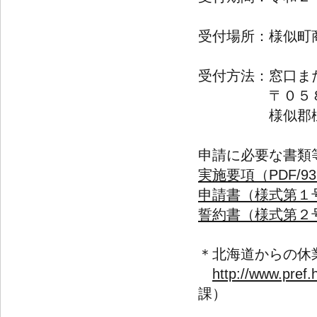
受付場所：様似町
受付方法：窓口ま
〒０５８－
様似郡様似町大
申請に必要な書類
実施要項（PDF/93
申請書（様式第１号）
誓約書（様式第２号）
＊北海道からの休
http://www.pref.
課）