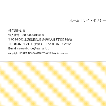
ホーム
｜
サイトポリシー
様似町役場
法人番号 3000020016080
〒058-8501 北海道様似郡様似町大通1丁目21番地
TEL 0146-36-2111（代表） FAX 0146-36-2662
E-mail
samani.chou@samani.jp
copyright HOKKAIDO SAMANI TOWN All rights reserved.