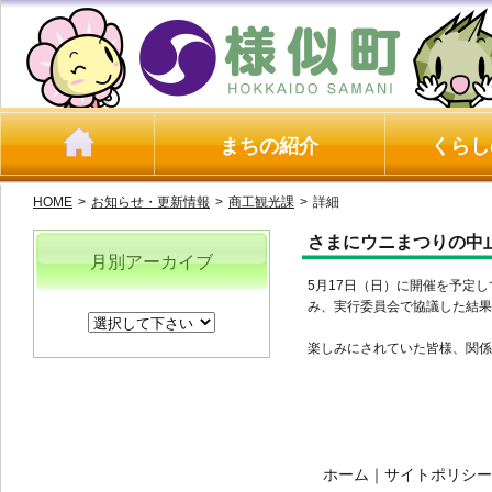
まちの紹介
くらし
HOME
>
お知らせ・更新情報
>
商工観光課
>
詳細
さまにウニまつりの中
月別アーカイブ
5月17日（日）に開催を予定
み、実行委員会で協議した結果
楽しみにされていた皆様、関
ホーム
｜
サイトポリシー