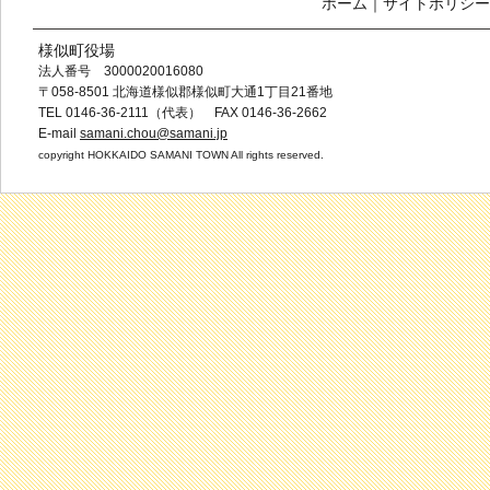
ホーム
｜
サイトポリシー
様似町役場
法人番号 3000020016080
〒058-8501 北海道様似郡様似町大通1丁目21番地
TEL 0146-36-2111（代表） FAX 0146-36-2662
E-mail
samani.chou@samani.jp
copyright HOKKAIDO SAMANI TOWN All rights reserved.