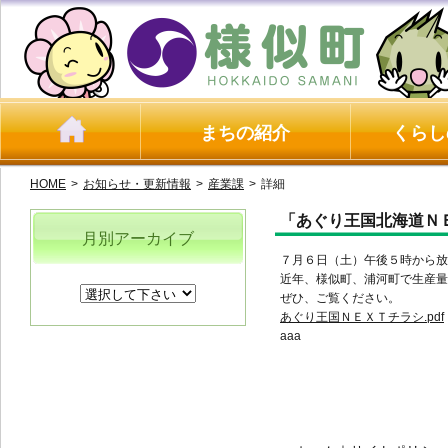
まちの紹介
くらし
HOME
>
お知らせ・更新情報
>
産業課
>
詳細
「あぐり王国北海道Ｎ
月別アーカイブ
７月６日（土）午後５時から放
近年、様似町、浦河町で生産量
ぜひ、ご覧ください。
あぐり王国ＮＥＸＴチラシ.pdf
aaa