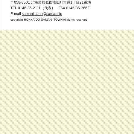
〒058-8501 北海道様似郡様似町大通1丁目21番地
TEL 0146-36-2111（代表） FAX 0146-36-2662
E-mail
samani.chou@samani.jp
copyright HOKKAIDO SAMANI TOWN All rights reserved.