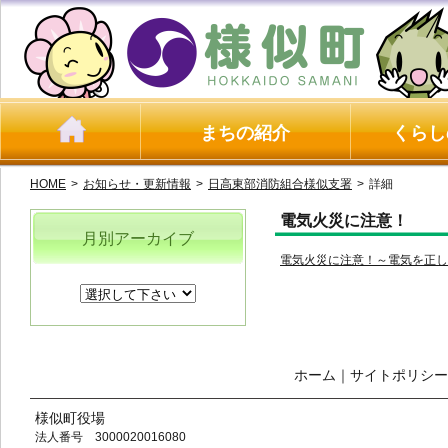
まちの紹介
くらし
HOME
>
お知らせ・更新情報
>
日高東部消防組合様似支署
>
詳細
電気火災に注意！
月別アーカイブ
電気火災に注意！～電気を正し
ホーム
｜
サイトポリシー
様似町役場
法人番号 3000020016080