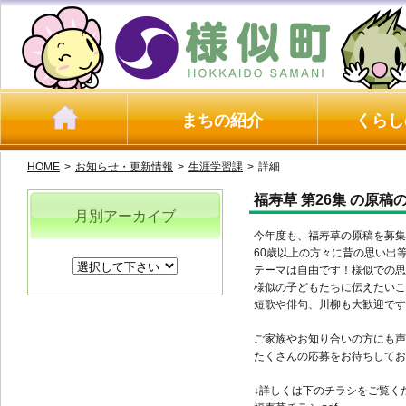
まちの紹介
くらし
HOME
>
お知らせ・更新情報
>
生涯学習課
>
詳細
福寿草 第26集 の原稿
月別アーカイブ
今年度も、福寿草の原稿を募集
60歳以上の方々に昔の思い出
テーマは自由です！様似での思
様似の子どもたちに伝えたいこ
短歌や俳句、川柳も大歓迎です
ご家族やお知り合いの方にも声
たくさんの応募をお待ちしてお
↓詳しくは下のチラシをご覧く