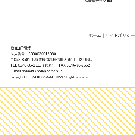
福寿草チラシ.pdf
ホーム
｜
サイトポリシー
様似町役場
法人番号 3000020016080
〒058-8501 北海道様似郡様似町大通1丁目21番地
TEL 0146-36-2111（代表） FAX 0146-36-2662
E-mail
samani.chou@samani.jp
copyright HOKKAIDO SAMANI TOWN All rights reserved.