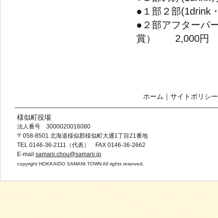
●１部２部(1dr
●２部アフターパー
賞） 2,000円
ホーム
｜
サイトポリシー
様似町役場
法人番号 3000020016080
〒058-8501 北海道様似郡様似町大通1丁目21番地
TEL 0146-36-2111（代表） FAX 0146-36-2662
E-mail
samani.chou@samani.jp
copyright HOKKAIDO SAMANI TOWN All rights reserved.