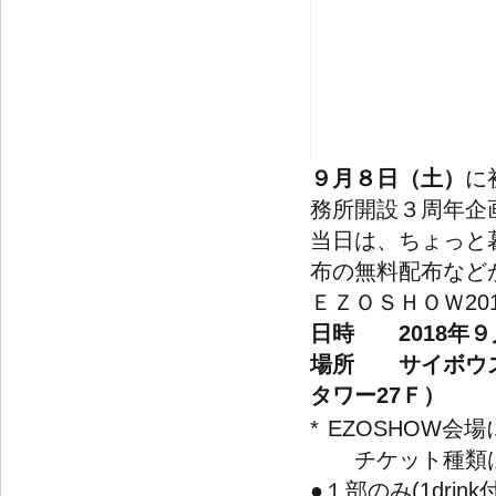
９月８日（土）
に
務所開設３周年企
当日は、ちょっと
布の無料配布など
ＥＺＯＳＨＯＷ20
日時
2018年
場所
サイボウ
タワー27Ｆ）
*
EZOSHOW会
チケット種類は
●１部のみ(1dri