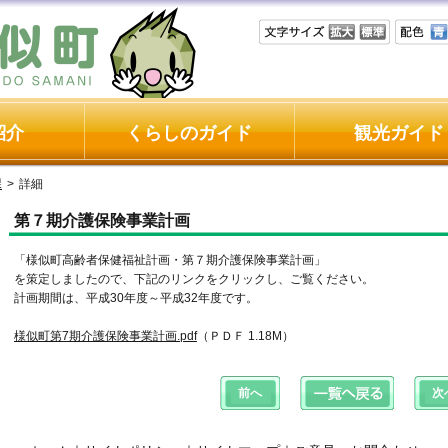
紹介
くらしのガイド
観光ガイド
課
>
詳細
第７期介護保険事業計画
「様似町高齢者保健福祉計画・第７期介護保険事業計画」
を策定しましたので、下記のリンクをクリックし、ご覧ください。
計画期間は、平成30年度～平成32年度です。
様似町第7期介護保険事業計画.pdf
（ＰＤＦ 1.18M）