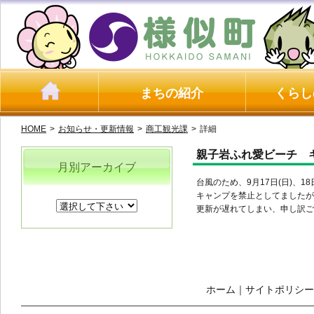
まちの紹介
くらし
HOME
>
お知らせ・更新情報
>
商工観光課
>
詳細
親子岩ふれ愛ビーチ 
月別アーカイブ
台風のため、9月17日(日)、
キャンプを禁止としてましたが
更新が遅れてしまい、申し訳ご
ホーム
｜
サイトポリシー