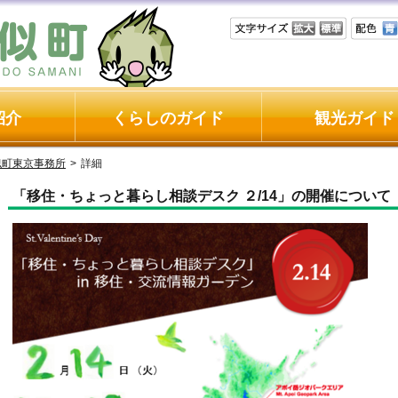
紹介
くらしのガイド
観光ガイド
似町東京事務所
>
詳細
「移住・ちょっと暮らし相談デスク ２/14」の開催について