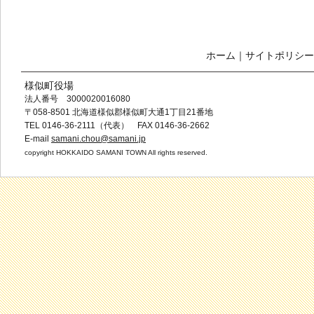
ホーム
｜
サイトポリシー
様似町役場
法人番号 3000020016080
〒058-8501 北海道様似郡様似町大通1丁目21番地
TEL 0146-36-2111（代表） FAX 0146-36-2662
E-mail
samani.chou@samani.jp
copyright HOKKAIDO SAMANI TOWN All rights reserved.