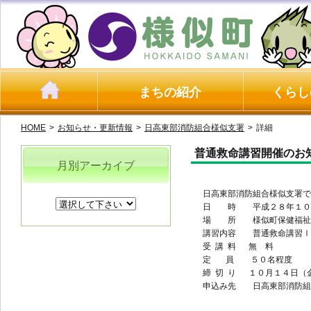
まちの紹介
くらし
HOME
>
お知らせ・更新情報
>
日高東部消防組合様似支署
>
詳細
普通救命講習開催のお
月別アーカイブ
日高東部消防組合様似支署で
日 時 平成２８年１０月
場 所 様似町保健福祉
講習内容 普通救命講習Ⅰ（
受 講 料
無 料
定 員 ５０名程度
締
切
り
１０月１４日（
申込み先 日高東部消防組合