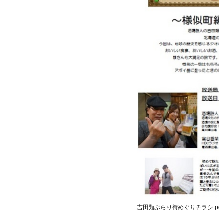
吉田類ぶらり街めぐりチラシ.pd