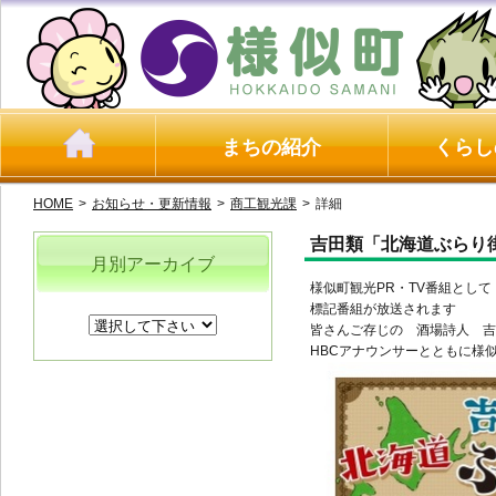
まちの紹介
くらし
HOME
>
お知らせ・更新情報
>
商工観光課
>
詳細
吉田類「北海道ぶらり
月別アーカイブ
様似町観光PR・TV番組として
標記番組が放送されます
皆さんご存じの 酒場詩人 吉
HBCアナウンサーとともに様