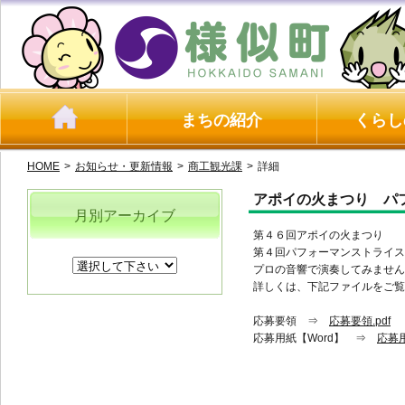
まちの紹介
くらし
HOME
>
お知らせ・更新情報
>
商工観光課
>
詳細
アポイの火まつり パ
月別アーカイブ
第４６回アポイの火まつり
第４回パフォーマンストライス
プロの音響で演奏してみません
詳しくは、下記ファイルをご覧
応募要領 ⇒
応募要領.pdf
応募用紙【Word】 ⇒
応募用