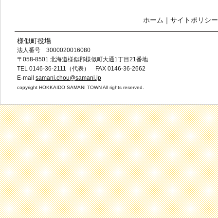
ホーム
｜
サイトポリシー
様似町役場
法人番号 3000020016080
〒058-8501 北海道様似郡様似町大通1丁目21番地
TEL 0146-36-2111（代表） FAX 0146-36-2662
E-mail
samani.chou@samani.jp
copyright HOKKAIDO SAMANI TOWN All rights reserved.