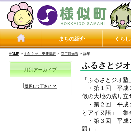
まちの紹介
くらし
HOME
>
お知らせ・更新情報
>
商工観光課
>
詳細
ふるさとジオ
月別アーカイブ
「ふるさとジオ塾
・第１回 平成２
似の大地の成り立
・第２回 平成２
とアイヌ語」 集
・第３回 平成
題）」